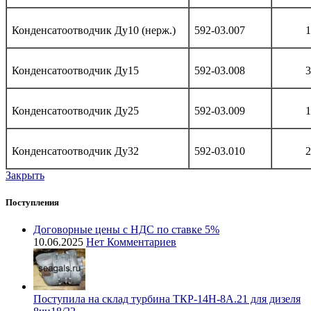
Конденсатоотводчик Ду10 (нерж.)
592-03.007
1
Конденсатоотводчик Ду15
592-03.008
3
Конденсатоотводчик Ду25
592-03.009
1
Конденсатоотводчик Ду32
592-03.010
2
Закрыть
Поступления
Договорные цены с НДС по ставке 5%
10.06.2025
Нет Комментариев
Поступила на склад турбина ТКР-14Н-8А.21 для дизеля