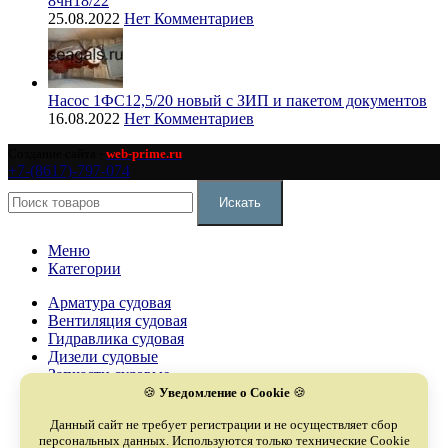
8чн18/22
25.08.2022
Нет Комментариев
Насос 1ФС12,5/20 новый с ЗИП и пакетом документов
16.08.2022
Нет Комментариев
Создание сайта -
web-prime.ru
+7-(8617)-797-074
Искать
Меню
Категории
Арматура судовая
Вентиляция судовая
Гидравлика судовая
Дизели судовые
Запчасти судовые
Компрессоры судовые
🍪
Уведомление о Cookie
🍪
Насосы судовые
Данный сайт не требует регистрации и не осуществляет сбор
Оборудование судовое
персональных данных. Используются только технические Cookie
Охладители судовые