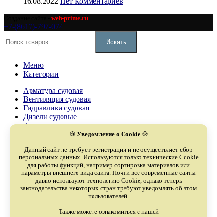
16.08.2022
Нет Комментариев
Создание сайта -
web-prime.ru
+7-(8617)-797-074
Искать
Меню
Категории
Арматура судовая
Вентиляция судовая
Гидравлика судовая
Дизели судовые
Запчасти судовые
Компрессоры судовые
🍪
Уведомление о Cookie
🍪
Насосы судовые
Данный сайт не требует регистрации и не осуществляет сбор
Оборудование судовое
персональных данных. Используются только технические Cookie
Охладители судовые
для работы функций, например сортировка материалов или
Палубное оборудование
параметры внешнего вида сайта. Почти все современные сайты
Сепараторы судовые
давно используют технологию Cookie, однако теперь
Турбокомпрессоры судовые
законодательства некоторых стран требуют уведомлять об этом
Электрооборудование судовое
пользователей.
Якоря и цепи
Также можете ознакомиться с нашей