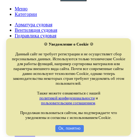
Меню
Категории
Арматура судовая
Вентиляция судовая
Гидравлика судовая
Дизели судовые
🍪
Уведомление о Cookie
🍪
Запчасти судовые
Компрессоры судовые
Данный сайт не требует регистрации и не осуществляет сбор
Насосы судовые
персональных данных. Используются только технические Cookie
Оборудование судовое
для работы функций, например сортировка материалов или
Охладители судовые
параметры внешнего вида сайта. Почти все современные сайты
давно используют технологию Cookie, однако теперь
Палубное оборудование
законодательства некоторых стран требуют уведомлять об этом
Сепараторы судовые
пользователей.
Турбокомпрессоры судовые
Электрооборудование судовое
Также можете ознакомиться с нашей
Якоря и цепи
политикой конфиденциальности
и
пользовательским соглашением
.
О компании
Продукция
Продолжая пользоваться сайтом, вы подтверждаете что
Прайсы
уведомлены и согласны с использованием Cookie.
Выгодные предложения
Новости
Ок, понятно
Контакты