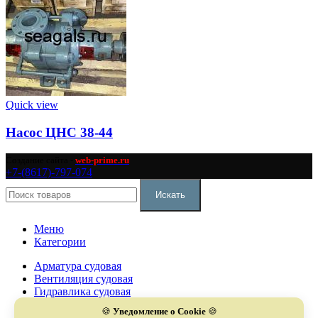
Quick view
Насос ЦНС 38-44
Создание сайта -
web-prime.ru
+7-(8617)-797-074
Искать
Меню
Категории
Арматура судовая
Вентиляция судовая
Гидравлика судовая
Дизели судовые
🍪
Уведомление о Cookie
🍪
Запчасти судовые