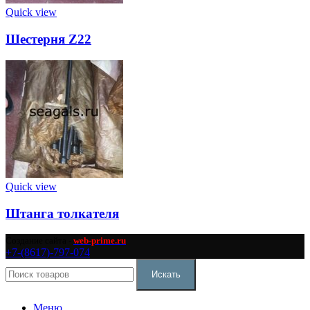
Quick view
Шестерня Z22
Quick view
Штанга толкателя
Создание сайта -
web-prime.ru
+7-(8617)-797-074
Искать
Меню