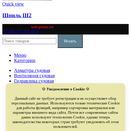
Quick view
Шпиль Ш2
Создание сайта -
web-prime.ru
+7-(8617)-797-074
Искать
Меню
Категории
Арматура судовая
Вентиляция судовая
Гидравлика судовая
Дизели судовые
🍪
Уведомление о Cookie
🍪
Запчасти судовые
Компрессоры судовые
Данный сайт не требует регистрации и не осуществляет сбор
Насосы судовые
персональных данных. Используются только технические Cookie
Оборудование судовое
для работы функций, например сортировка материалов или
Охладители судовые
параметры внешнего вида сайта. Почти все современные сайты
давно используют технологию Cookie, однако теперь
Палубное оборудование
законодательства некоторых стран требуют уведомлять об этом
Сепараторы судовые
пользователей.
Турбокомпрессоры судовые