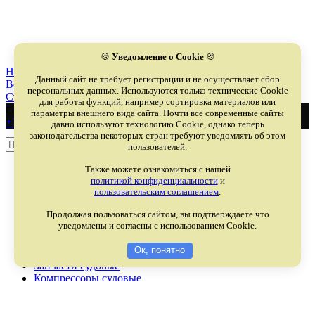
🍪
Уведомление о Cookie
🍪
Новые
Imperdiet mauris a nontin
Данный сайт не требует регистрации и не осуществляет сбор
Вернуться в список
персональных данных. Используются только технические Cookie
Старее
Leo uteu ullamcorper
для работы функций, например сортировка материалов или
Создание сайта -
web-prime.ru
параметры внешнего вида сайта. Почти все современные сайты
+7-(8617)-797-074
давно используют технологию Cookie, однако теперь
законодательства некоторых стран требуют уведомлять об этом
Искать
пользователей.
Также можете ознакомиться с нашей
Меню
политикой конфиденциальности
и
Категории
пользовательским соглашением
.
Арматура судовая
Продолжая пользоваться сайтом, вы подтверждаете что
уведомлены и согласны с использованием Cookie.
Вентиляция судовая
Гидравлика судовая
Ок, понятно
Дизели судовые
Запчасти судовые
Компрессоры судовые
Насосы судовые
Оборудование судовое